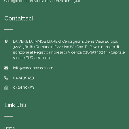
Collegio della provincia di Vicenza al n°2546.
Contattaci
LA VENETA IMMOBILIARE di Cenci geom. Denis Viale Europa,
32/A 36060 Romano d’Ezzelino (VI) Cod. F., P.Iva e numero di
iscrizione al Registro imprese di Vicenza 02895340244 - Capitale
sociale EUR 2000,00
info@bassanocase.com
0424 30453
0424 30453
Link utili
Home