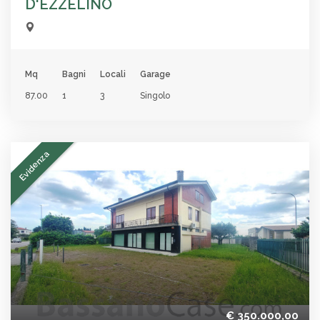
D'EZZELINO
Mq
Bagni
Locali
Garage
87.00
1
3
Singolo
Evidenza
€ 350.000,00