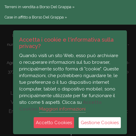
Terreni in vendita a Borso Del Grappa »
Case in affitto a Borso Del Grappa »
LA VENETA IMMOBILIARE di Cenci geom. Denis
Cod. F., P.Iva e
Accetta i cookie e l'informativa sulla
numero di iscrizione al Registro imprese di Vicenza 02895340244 -
privacy?
Capitale sociale EUR 2000,00
Quando visiti un sito Web, esso può archiviare
o recuperare informazioni sul tuo browser,
Agente Immobiliare Professionista iscritto al ruolo di Vicenza al n°VI-
principalmente sotto forma di "cookie". Queste
377525 attualmente associato FIMAA e Geometra iscritto al Collegio
informazioni, che potrebbero riguardare te, le
della provincia di Vicenza al n°2546
tue preferenze o il tuo dispositivo internet
(computer, tablet o dispositivo mobile), sono
LA VENETA IMMOBILIARE di Cenci geom. Denis via
principalmente utilizzate per far funzionare il
Viale Europa, 32/A 36060 Romano d’Ezzelino (VI) -
sito come ti aspetti. Clicca su
Accetto
Cookies
Maggiori informazioni
Email:info@bassanocase.com | Tel: 0424 30453 | Fax:
0424 30453
Accetto Cookies
Gestione Cookies