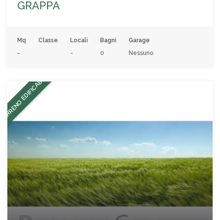
GRAPPA
Mq
Classe
Locali
Bagni
Garage
-
-
0
Nessuno
TERRENO EDIFICABILE