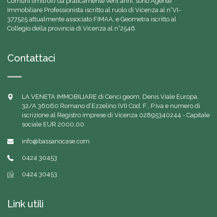
Comuni limitrofi) da praticamente vent'anni, sono Agente
Immobiliare Professionista iscritto al ruolo di Vicenza al n°VI-
377525 attualmente associato FIMAA, e Geometra iscritto al
Collegio della provincia di Vicenza al n°2546.
Contattaci
LA VENETA IMMOBILIARE di Cenci geom. Denis Viale Europa,
32/A 36060 Romano d’Ezzelino (VI) Cod. F., P.Iva e numero di
iscrizione al Registro imprese di Vicenza 02895340244 - Capitale
sociale EUR 2000,00
info@bassanocase.com
0424 30453
0424 30453
Link utili