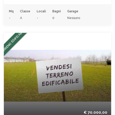
Mq
Classe
Locali
Bagni
Garage
-
A
-
0
Nessuno
TERRENO EDIFICABILE
€ 70.000,00